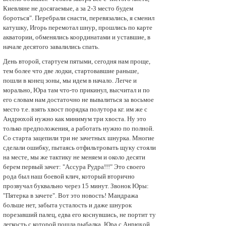
Киевляне не досягаемые, а за 2-3 место будем
бороться". Перебрали снасти, перевязались, я сменил
катушку, Игорь перемотал шнур, прошлись по карте
акватории, обменялись координатами и уставшие, в
начале десятого завалились спать.
День второй, стартуем пятыми, сегодня нам проще,
тем более что две лодки, стартовавшие раньше,
пошли в конец зоны, мы идем в начало. Легче и
морально, Юра там что-то прикинул, высчитал и по
его словам нам достаточно не вывалиться за восьмое
место т.е. взять хвост порядка полутора кг. им же с
Андрюхой нужно как минимум три хвоста. Ну это
только предположения, а работать нужно по полной.
Со старта зацепили три не зачетных шнурка. Многие
сделали ошибку, пытаясь отфильтровать щуку стояли
на месте, мы же тактику не меняем и около десяти
берем первый зачет: "Ассура Pудра!!!" Это своего
рода был наш боевой клич, который вторично
прозвучал буквально через 15 минут. Звонок Юры:
"Пятерка в зачете". Вот это новость! Мандража
больше нет, забыта усталость и даже шнурок
порезавший палец, едва его коснувшись, не портит ту
легкость с которой пошла рыбалка. Юра с Анрюхой