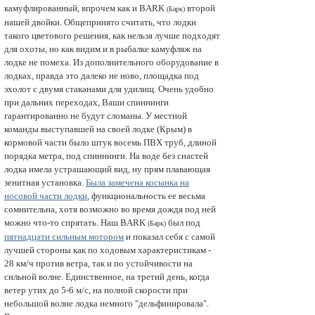
камуфлированный, впрочем как и BARK
второй
(Барк)
нашей двойки. Общепринято считать, что лодки
такого цветового решения, как нельзя лучше подходят
для охоты, но как видим и в рыбалке камуфляж на
лодке не помеха. Из дополнительного оборудование в
лодках, правда это далеко не ново, площадка под
эхолот с двумя стаканами для удилищ. Очень удобно
при дальних переходах, Ваши спиннинги
гарантированно не будут сломаны. У местной
команды выступавшей на своей лодке (Крым) в
кормовой части было штук восемь ПВХ труб, длиной
порядка метра, под спиннинги. На воде без снастей
лодка имела устрашающий вид, ну прям плавающая
зенитная установка.
Была замечена косынка на
носовой части лодки
, функциональность ее весьма
сомнительна, хотя возможно во время дождя под ней
можно что-то спрятать. Наш BARK
был под
(Барк)
пятнадцати сильным мотором
и показал себя с самой
лучшей стороны как по ходовым характеристикам -
28 км/ч против ветра, так и по устойчивости на
сильной волне. Единственное, на третий день, когда
ветер утих до 5-6 м/с, на полной скорости при
небольшой волне лодка немного "дельфинировала".