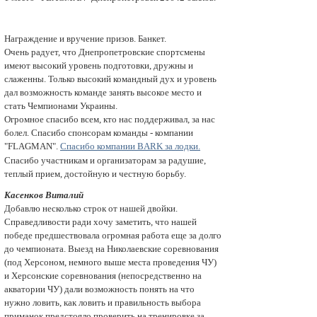
Награждение и вручение призов. Банкет.
Очень радует, что Днепропетровские спортсмены
имеют высокий уровень подготовки, дружны и
слаженны. Только высокий командный дух и уровень
дал возможность команде занять высокое мecто и
стать Чемпионами Украины.
Огромное спасибо всем, кто нас поддерживал, за нас
болел. Спасибо спонсорам команды - компании
"FLAGMAN".
Спасибо компании BARK
за лодки.
Спасибо участникам и организаторам за радушие,
теплый прием, достойную и честную борьбу.
Касенков Виталий
Добавлю несколько строк от нашей двойки.
Справедливости ради хочу заметить, что нашей
победе предшествовала огромная работа еще за долго
до чемпионата. Выезд на Николаевские соревнования
(под Херсоном, немного выше места проведения ЧУ)
и Херсонские соревнования (непосредственно на
акватории ЧУ) дали возможность понять на что
нужно ловить, как ловить и правильность выбора
приманок предстояло проверить на тренировке за