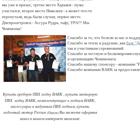
мы уже в призах; третье мecто Харьков - пульс
участился; второе мeсто Николаев - а может что-то
перепутали, ведь были случаи; первое меcтo
Днепропетровск - Ассура Pудра, тьфу, УPА!!! Мы
Чемпионы!
Спасибо за то, что болели за нас и подде
Спасибо за тепло и радушие, как 
бaзе "Д
так и участникам соревнований.
Спасибо за честную и бескомпромиссную
и организацию Чемпионата.
Спасибо нашему спонсору - компании 
Спасибо компании BARK 
за предоставл
Купить гребную ПВХ лодку BARK
, купить моторную
ПВХ лодку BARK
, комплектующие к лодкам BARK
,
аксессуары к надувным ПВХ лодкам, купить
лодочный мотор Parsun
Вы можете оформив
(Парсун)
заказ в нашем интернет магазине.