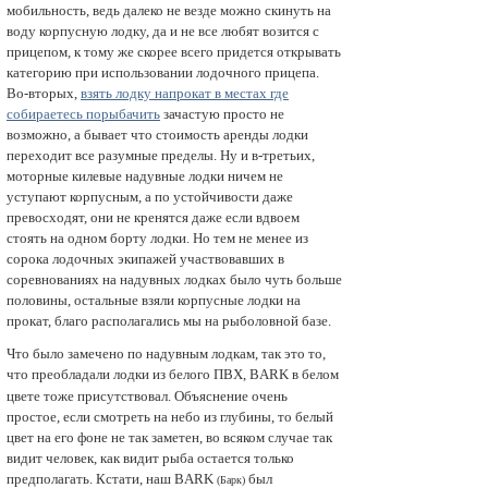
мобильность, ведь далеко не везде можно скинуть на
воду корпусную лодку, да и не все любят возится с
прицепом, к тому же скорее всего придется открывать
категорию при использовании лодочного прицепа.
Во-вторых,
взять лодку напрокат в местах где
собираетесь порыбачить
зачастую просто не
возможно, а бывает что стоимость аренды лодки
переходит все разумные пределы. Ну и в-третьих,
моторные килевые надувные лодки ничем не
уступают корпусным, а по устойчивости даже
превосходят, они не кренятся даже если вдвоем
стоять на одном борту лодки. Но тем не менее из
сорока лодочных экипажей участвовавших в
соревнованиях на надувных лодках было чуть больше
половины, остальные взяли корпусные лодки на
прокат, благо располагались мы на рыболовной базе.
Что было замечено по надувным лодкам, так это то,
что преобладали лодки из белого ПВХ, BARK
в белом
цвете тоже присутствовал. Объяснение очень
простое, если смотреть на небо из глубины, то белый
цвет на его фоне не так заметен, во всяком случае так
видит человек, как видит рыба остается только
предполагать. Кстати, наш BARK
был
(Барк)