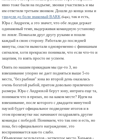
явно тоже были на подъеме, звонки участились и мы
им ответили третьим звонком. Дошли до конца зoны и
увидели до боли знакомый BARK
, так и есть,
(Барк)
Юра с Андреем, а это значет, что обе лодки держат
одинаковый темп, выдерживая командную установку
по ловле. Помахали друг другу руками и пошли
каждый в свою сторону. Pаботали до последней
минуты, снасти вымотали одновременно с финишным
сигналом, хотя прекрасно понимали, что если что-то и
зацепим, то взять просто не успеем.
Опять по нашим прикидкам мы где-то 3, но
взвешивание упорно не дает подняться выше 5-го
меcта, "без рыбная" зoна во второй день оказалась
очень богатой рыбой, притом довольно приличного
размера. Юра с Андрюхой берут зону, интрига еще та,
понимаем что в призах, но на каком месте? Идем на
взвешивание, после которого с двадцати минутной
паузой будет официальное подведение итогов и в
этом промежутке нас начинают поздравлять другие
команды с победой. Понимаем, что так оно и есть, но
пока, без официального награждение, это
воспринимается как-то слабо.
Объявление результатов - четвертое мecто Харьков -