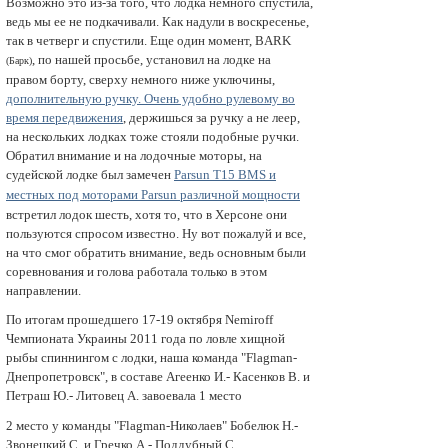
Возможно это из-за того, что лодка немного спустила,
ведь мы ее не подкачивали. Как надули в воскресенье,
так в четверг и спустили. Еще один момент, BARK
, по нашей просьбе, установил на лодке на
(Барк)
правом борту, сверху немного ниже уключины,
дополнительную ручку. Очень удобно рулевому во
время передвижения
, держишься за ручку а не леер,
на нескольких лодках тоже стояли подобные ручки.
Обратил внимание и на лодочные моторы, на
судейской лодке был замечен
Parsun
T15 BMS и
местных под моторами Parsun
различной мощности
встретил лодок шесть, хотя то, что в Херсоне они
пользуются спросом известно. Ну вот пожалуй и все,
на что смог обратить внимание, ведь основным были
соревнования и голова работала только в этом
направлении.
По итогам прошедшего 17-19 октября Nemiroff
Чемпионата Украины 2011 года по ловле хищной
рыбы спиннингом с лодки, наша команда "Flagman-
Днепропетровск", в составе Агеенко И.- Касенков В. и
Петраш Ю.- Литовец А. завоевала 1 мecто
2 мecто у команды "Flagman-Николаев" Бобелюк Н.-
Звонецкий С. и Гречко А.- Поддубный С.