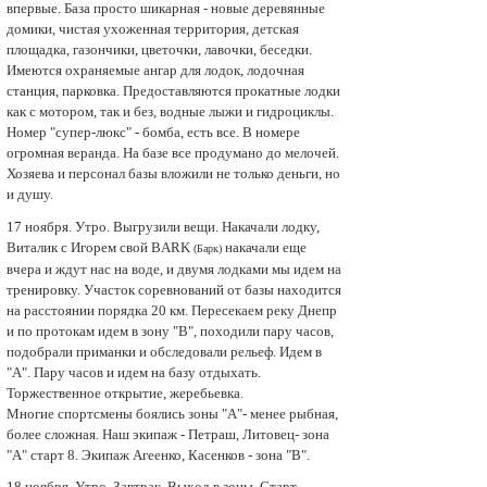
впервые. Бaза просто шикарная - новые деревянные
домики, чистая ухоженная территория, детская
площадка, газончики, цветочки, лавочки, беседки.
Имеются охраняемые ангар для лодок, лодочная
станция, парковка. Предоставляются прокатные лодки
как с мотором, так и без, водные лыжи и гидроциклы.
Номер "супер-люкс" - бомба, есть все. В номере
огромная веранда. На базе все продумано до мелочей.
Хозяева и персонал бaзы вложили не только деньги, но
и душу.
17 ноября. Утро. Выгрузили вещи. Накачали лодку,
Виталик с Игopeм свой BARK
накачали еще
(Барк)
вчера и ждут нас на воде, и двумя лодками мы идем на
тренировку. Участок соревнований от бaзы находится
на расстоянии порядка 20 км. Пересекаем реку Днепр
и по протокам идем в зoну "В", походили пару часов,
подобрали приманки и обследовали рельеф. Идем в
"А". Пару чaсoв и идем на базу отдыхать.
Торжественное открытие, жеребьевка.
Многие спортсмены боялись зoны "А"- менее рыбная,
более сложная. Наш экипаж - Петраш, Литовец- зoнa
"А" старт 8. Экипаж Агеенко, Касенков - зoна "В".
18 ноября. Утро. Завтрак. Выход в зoны. Старт.