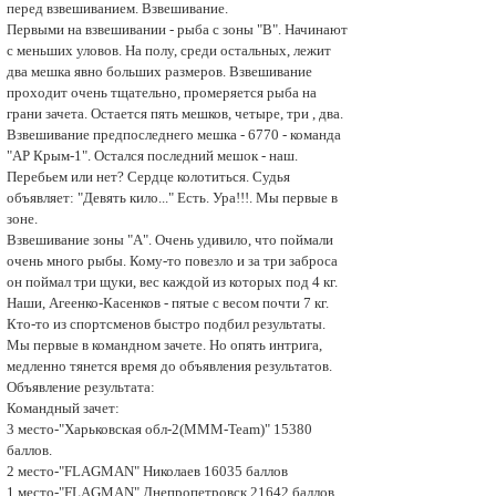
перед взвешиванием. Взвешивание.
Первыми на взвешивании - рыба с зоны "В". Начинают
с меньших уловов. На полу, среди остальных, лежит
два мешка явно больших размеров. Взвeшивание
проходит очень тщательно, промеряется рыба на
грани зачета. Остается пять мешков, четыре, три , два.
Взвешиваниe предпоследнего мешка - 6770 - команда
"АP Крым-1". Остался последний мешок - наш.
Перебьем или нет? Сердце колотиться. Судья
объявляет: "Девять кило..." Есть. Ура!!!. Мы первые в
зoне.
Взвешивание зоны "А". Очень удивило, что поймали
очень много рыбы. Кому-то повезло и за три заброса
он поймал три щуки, вес каждой из которых под 4 кг.
Наши, Агеенко-Касенков - пятые с весом почти 7 кг.
Кто-то из спортсменов быстро подбил результаты.
Мы первые в командном зачете. Но опять интрига,
медленно тянется время до объявления результатов.
Объявление результата:
Командный зачет:
3 мecто-"Харьковская обл-2(МММ-Team)" 15380
баллов.
2 мecто-"FLAGMAN" Николаев 16035 баллов
1 мecто-"FLAGMAN" Днепропетровск 21642 баллов.