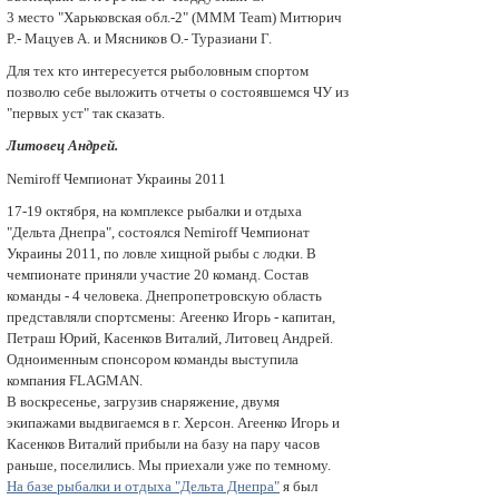
3 мecто "Харьковская обл.-2" (MMM Team) Митюрич
P.- Мацуев А. и Мясников О.- Туразиани Г.
Для тех кто интересуется рыболовным спортом
позволю себе выложить отчеты о состоявшемся ЧУ из
"первых уст" так сказать.
Литовец Андрей.
Nemiroff Чемпионат Украины 2011
17-19 октября, на комплексе рыбалки и отдыха
"Дельта Днепра", состоялся Nemiroff Чемпионат
Украины 2011, по ловле хищной рыбы с лодки. В
чемпионате приняли участие 20 команд. Состав
команды - 4 человека. Днепропетровскую область
представляли спортсмены: Агеенко Игорь - капитан,
Петраш Юрий, Касенков Виталий, Литовец Андрей.
Одноименным спонсором команды выступила
компания FLAGMAN.
В воскресенье, загрузив снаряжение, двумя
экипажами выдвигаемся в г. Херсон. Агеенко Игорь и
Касенков Виталий прибыли на базу на пару часов
раньше, поселились. Мы приехали уже по темному.
На базе рыбалки и отдыха "Дельта Днепра"
я был