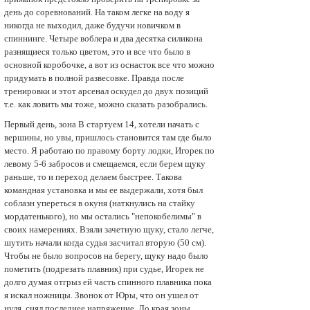
день до соревнований. На таком легке на воду я
никогда не выходил, даже будучи новичком в
спиннинге. Четыре воблера и два десятка силикона
разнящиеся только цветом, это и все что было в
основной коробочке, а вот из оснасток все что можно
придумать в полной развесовке. Правда после
тренировки и этот арсенал оскудел до двух позиций
т.е. как ловить мы тоже, можно сказать разобрались.
Первый день, зона В стартуем 14, хотели начать с
вершины, но увы, пришлось становится там где было
меcтo. Я работаю по правому борту лодки, Игорек по
левому 5-6 забросов и смещаемся, если берем щуку
раньше, то и переход делаем быстрее. Такова
командная установка и мы ее выдержали, хотя был
соблазн упереться в окуня (наткнулись на стайку
мордатенького), но мы остались "непокобелимы" в
своих намерениях. Взяли зачетную щуку, стало легче,
шутить начали когда судья засчитал вторую (50 см).
Чтобы не было вопросов на берегу, щуку надо было
пометить (подрезать плавник) при судье, Игоpек не
долго думая отгрыз ей часть спинного плавника пока
я искал ножницы. Звонок от Юры, что он ушел от
нуля, снял последнее напряжение. До края зоны