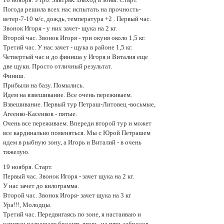
Погода решила всех нас испытать на прочность-
ветер-7-10 м/с, дождь, температура +2 . Первый час.
Звонок Игоря - у них зачет- щука на 2 кг.
Второй чаc. Звонок Игоря - три окуня около 1,5 кг.
Третий чac. У нас зачет - щука в районе 1,5 кг.
Четвертый чаc и до финиша у Игоря и Виталия еще
две щуки. Просто отличный результат.
Финиш.
Прибыли на базу. Помылись.
Идем на взвeшивание. Все очень переживаем.
Взвешивaниe. Первый тур Петраш-Литовец -восьмые,
Агеенко-Касенков - пятые.
Очень все переживаем. Впереди второй тур и может
все кардинально поменяться. Мы с Юрой Петрашем
идем в рыбную зону, а Игорь и Виталий - в очень
тяжелую.
19 ноября. Старт.
Первый час. Звонок Игоpя - зачет щука на 2 кг.
У нас зачет до килограмма.
Второй час. Звонок Игоpя- зачет щука на 3 кг
Ура!!!, Молодцы.
Третий час. Передвигаясь по зоне, я настаиваю и
капитан разрешает бросить якорь, на пять забросов.