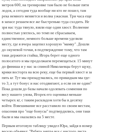
метров 600, на тренировке там было не больше пяти
лодок, а сегодня туда вообще ни кто не пошел, там
река немного меняется и волна ужасная. Три часа еще
в запасе решаем все же быстренько туда сходить. Не
зря нас туда тянуло, взяли еще один хвост. Волнение
полностью улеглось, но темп не сбрасываем,
единственное, немного больше времени уделили
месту, где я вчера зацепил хорошую "мамку". Дошли
до окуневой точки, в подтверждение тому, что там
таки держится стайка, Игоpь берет еще одного
полосатого и мы продолжаем перемещаться. 15 минут
до финиша и у нас за спиной Николаевцы берут щуку,
крики восторга на всю реку, еще бы первый хвост и за
пять кг. Тут мы призадумались, по прикидкам мы где-
то 3, а тут бонус и нас отодвигают, а если он не один?
Пока дошли до базы начали одолевать сомнения по
весу нашего улова, Игорек его оценивал меньше
четырех кг, с таким раскладом хотя бы в десятку
войти. Взвешивание все расставило по своим местам,
опасения про "еще бонусы" подтвердились, они таки
были и мы оказались на 5 месте.
Первым итоговую таблицу увидел Юра, зайдя в номер
весело объявил: "Pебята завтра все с чистого листа,