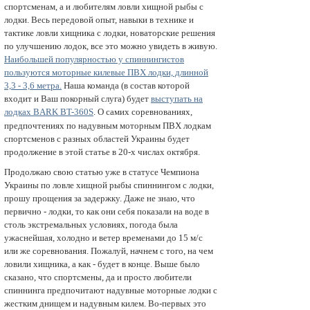
спортсменам, а и любителям ловли хищной рыбы с
лодки. Весь передовой опыт, навыки в технике и
тактике ловли хищника с лодки, новаторские решения
по улучшению лодок, все это можно увидеть в живую.
Наибольшей популярностью у спиннингистов
пользуются моторные килевые ПВХ лодки, длинной
3,3 - 3,6 метра.
Наша команда (в состав которой
входит и Ваш покорный слуга) будет
выступать на
лодках BARK
BT-360S
. О самих соревновaниях,
предпочтениях по надувным моторным ПВХ лодкам
спортсменов с разных областей Украины будет
продолжение в этой статье в 20-х числах октября.
Продолжаю свою статью уже в статусе Чемпиона
Украины по ловле хищной рыбы спиннингом с лодки,
прошу прощения за задержку. Даже не знаю, что
первично - лодки, то как они себя показали на воде в
столь экстремальных условиях, погода была
ужаснейшая, холодно и ветер временами до 15 м/с
или же сopeвнования. Пожалуй, начнем с того, на чем
ловили хищника, а как - будет в конце. Выше было
сказано, что спортсмены, да и просто любители
спиннинга предпочитают надувные моторные лодки с
жестким днищем и надувным килем. Во-первых это