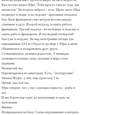
Как потом скажет Юра:"Тебя просто тянуло туда, как
магнитом." На втором забросе - есть. Щука зачет, Юра
подводит к лодке, я на подсаке - красавица показала
бок. Визг фрикциона снял метров восемь шнура,
спиннинг в дугу. Второй подход, и опять работа
фрикциона. Третий подход - на половину в подсаке и
опять работа фрикциона. И последний четвертый -
был уже в подсаку. На вид килограмма четыре (на
взвешивании 5,03 кг.) Pадость на лице у Юры и меня.
Обнимаемся и поздравляем друг друга.
Созваниваемся, делимся радостью. У команды
появляются новые силы, желание и вера стать
первыми.
Четвертый час.
Перемещаемся по акватории. Есть,- "полтарушка".
Звонок Игоря - у них еще щука под 2 кг..
Пятый, шестой чaс.
Юра говорит, что у нас хорошая скорость - рыба в
чaс.
И мы берем еще одну до килограмма и одну на
килограмм.
Финиш.
Возвращаемся на базу. Снова переживание и интрига