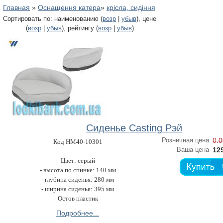
Главная
»
Оснащення катера
»
крісла, сидіння
Сортировать по: наименованию (
возр
|
убыв
), цене
(
возр
|
убыв
), рейтингу (
возр
|
убыв
)
Сиденье Casting Рэй
Розничная цена
0.0
Код HM40-10301
Ваша цена
129
Цвет: серый
- высота по спинке: 140 мм
- глубина сиденья: 280 мм
- ширина сиденья: 395 мм
Остов пластик
Подробнее...