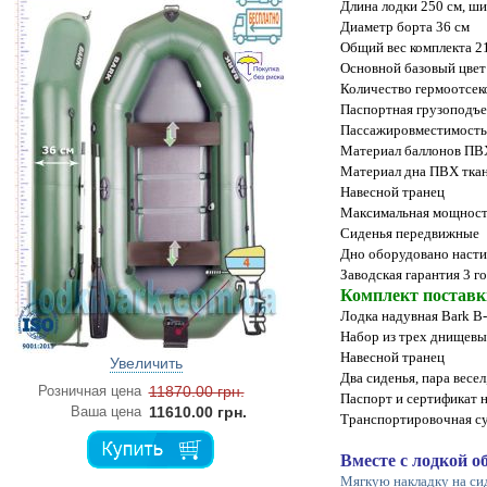
Длина лодки 250 см, ш
Диаметр борта 36 см
Общий вес комплекта 21
Основной базовый цвет 
Количество гермоотсек
Паспортная грузоподъе
Пассажировместимость 
Материал баллонов ПВХ 
Материал дна ПВХ ткан
Навесной транец
Максимальная мощность
Сиденья передвижные
Дно оборудовано насти
Заводская гарантия 3 г
Комплект поставк
Лодка надувная Bark B
Набор из трех днищевы
Навесной транец
Увеличить
Два сиденья, пара весел
Розничная цена
11870.00 грн.
Паспорт и сертификат 
Ваша цена
11610.00 грн.
Транспортировочная с
Вместе с лодкой 
Мягкую накладку на си