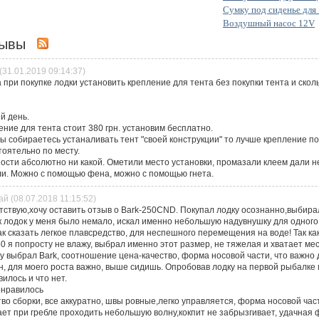
Сумку под сиденье для
Воздушный насос 12V
зывы
(31.01.2019 09:14:37)
при покупке лодки установить крепление для тента без покупки тента и скол
й день.
ние для тента стоит 380 грн. установим бесплатно.
ы собираетесь устаналивать тент "своей конструкции" то лучше крепление по
тоятельно по месту.
ости абсолютно ни какой. Ометили место установки, промазали клеем дали н
ли. Можно с помощью фена, можно с помощью гнета.
й (08.07.2018 11:15:52)
тствую,хочу оставить отзыв о Bark-250CND. Покупал лодку осознанно,выбира
к лодок у меня было немало, искал именно небольшую надувнушку для одного,
ак сказать легкое плавсредство, для неспешного перемещения на воде! Так ка
0 я попросту не влажу, выбрал именно этот размер, не тяжелая и хватает ме
 выбрал Bark, соотношение цена-качество, форма носовой части, что важно д
, для моего роста важно, выше сидишь. Опробовав лодку на первой рыбалке м
илось и что нет.
онравилось
во сборки, все аккуратно, швы ровные,легко управляется, форма носовой час
ает при гребле проходить небольшую волну,кокпит не забрызгивает, удачная 