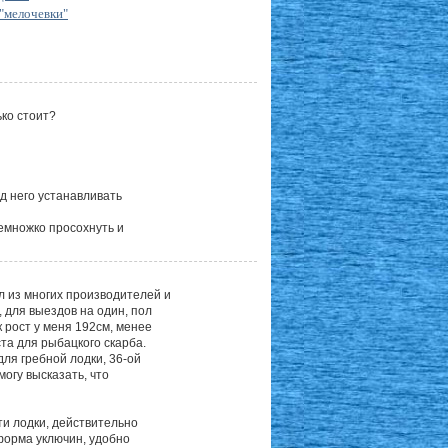
 "мелочевки"
ько стоит?
д него устанавливать
емножко просохнуть и
л из многих производителей и
 для выездов на один, пол
к рост у меня 192см, менее
ста для рыбацкого скарба.
ля гребной лодки, 36-ой
огу высказать, что
ти лодки, действительно
форма уключин, удобно