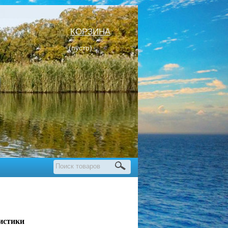
КОРЗИНА
(пусто)
истики