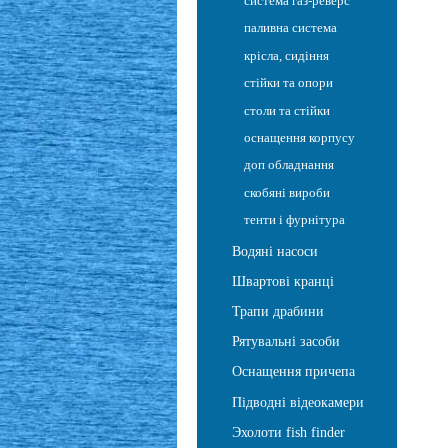
система газ-реверс
паливна система
крісла, сидіння
стійки та опори
столи та стійки
оснащення корпусу
доп обладнання
скобяні вироби
тенти і фурнітура
Водяні насоси
Швартові кранці
Трапи драбини
Рятувальні засоби
Оснащення причепа
Підводні відеокамери
Эхолоти fish finder