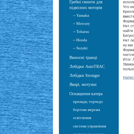
Гребні гвинти для
исполь
Что н
підвісних моторів
Крепле
-- Yamaha
вмест
Форма 
-- Mercury
Нет с
найти 
-- Tohatsu
Бегуно
-- Honda
Нет ле
ну как
-- Suzuki
Форма
гнется
Виносні транці
Итог:
Уважа
Лебідки AutoTRAC
польз
Лебідки Stronger
Напис
Якорі, мотузки
Оснащення катера
прилади, торпедо
бортова мережа
освітлення
система управління