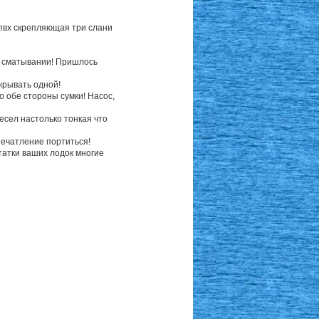
з пвх скрепляющая три слани
ри сматывании! Пришлось
акрывать одной!
о обе стороны сумки! Насос,
есел настолько тонкая что
печатление портиться!
атки ваших лодок многие