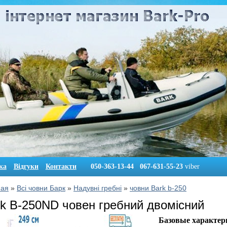
ка
Відгуки
Контакти
050-363-13-44 067-631-55-23
viber
ная
»
Всі човни Барк
»
Надувні гребні
»
човни Bark b-250
k B-250ND човен гребний двомісний
Базовые характер