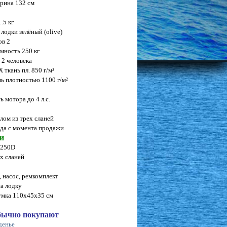
ирина 132 см
.5 кг
лодки зелёный (olive)
ов 2
мность 250 кг
2 человека
ткань пл. 850 г/м²
ь плотностью 1100 г/м²
 мотора до 4 л.с.
лом из трех сланей
ода с момента продажи
и
-250D
х сланей
, насос, ремкомплект
на лодку
умка 110х45х35 см
обычно покупают
денье