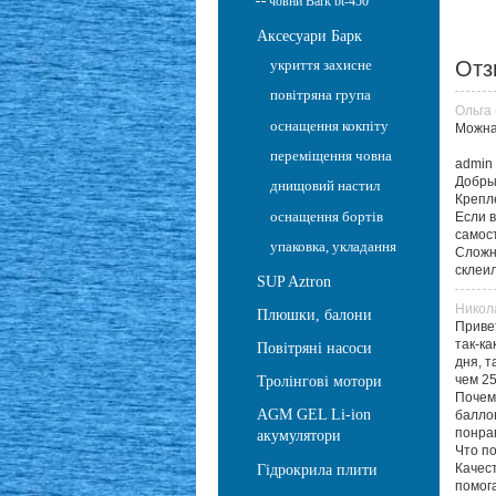
човни Bark bt-450
Аксесуари Барк
укриття захисне
От
повітряна група
Ольга 
оснащення кокпіту
Можна 
переміщення човна
admin
Добры
днищовий настил
Крепле
оснащення бортів
Если в
самос
упаковка, укладання
Сложн
склеи
SUP Aztron
Никола
Плюшки, балони
Приве
так-ка
Повітряні насоси
дня, т
чем 25
Тролінгові мотори
Почему
AGM GEL Li-ion
баллон
понрав
акумулятори
Что п
Качест
Гідрокрила плити
помог