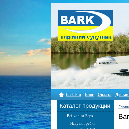
Bark-Pro
Блог
Оплата
Достав
Каталог продукции
Глав
Bar
Всі човни Барк
Надувні гребні