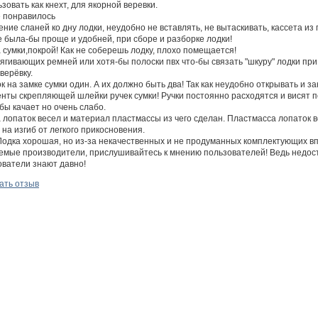
зовать как кнехт, для якорной веревки.
е понравилось
ние сланей ко дну лодки, неудобно не вставлять, не вытаскивать, кассета и
е была-бы проще и удобней, при сборе и разборке лодки!
сумки,покрой! Как не соберешь лодку, плохо помещается!
тягивающих ремней или хотя-бы полоски пвх что-бы связать "шкуру" лодки п
верёвку.
к на замке сумки один. А их должно быть два! Так как неудобно открывать и з
нты скрепляющей шлейки ручек сумки! Ручки постоянно расходятся и висят п
 бы качает но очень слабо.
 лопаток весел и материал пластмассы из чего сделан. Пластмасса лопаток в
 на изгиб от легкого прикосновения.
 Лодка хорошая, но из-за некачественных и не продуманных комплектующих в
емые производители, прислушивайтесь к мнению пользователей! Ведь недост
ователи знают давно!
ать отзыв