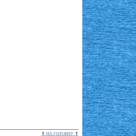
⇑
НА ГОЛОВНУ
⇑