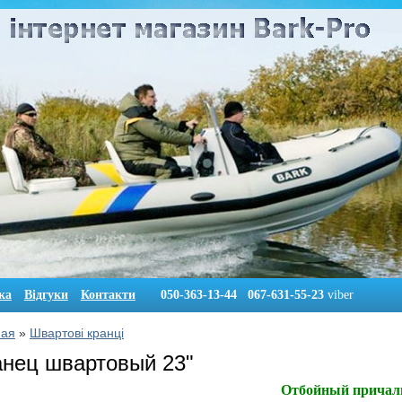
ка
Відгуки
Контакти
050-363-13-44 067-631-55-23
viber
ная
»
Швартові кранці
анец швартовый 23"
Отбойный причал