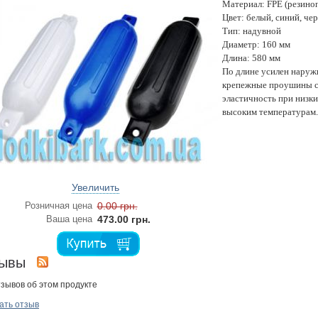
Материал: FPE (резино
Цвет: белый, синий, че
Тип: надувной
Диаметр: 160 мм
Длина: 580 мм
По длине усилен нару
крепежные проушины с
эластичность при низки
высоким температурам.
Увеличить
Розничная цена
0.00 грн.
Ваша цена
473.00 грн.
зывы
тзывов об этом продукте
ать отзыв