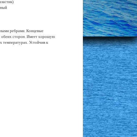
пластик)
рный
жными ребрами. Концевые
 обеих сторон. Имеет хорошую
х температурах. Устойчив к