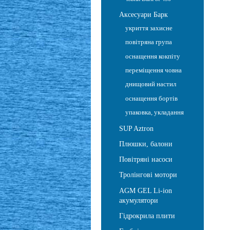
Аксесуари Барк
укриття захисне
повітряна група
оснащення кокпіту
переміщення човна
днищовий настил
оснащення бортів
упаковка, укладання
SUP Aztron
Плюшки, балони
Повітряні насоси
Тролінгові мотори
AGM GEL Li-ion
акумулятори
Гідрокрила плити