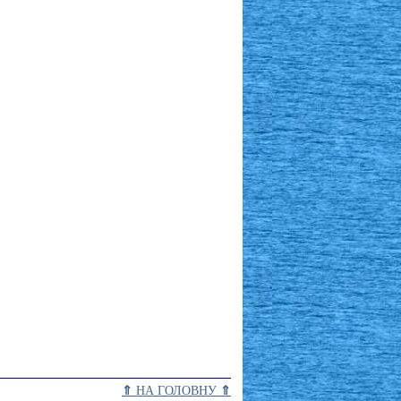
⇑
НА ГОЛОВНУ
⇑