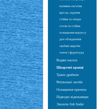
паливна система
крісла, сидіння
стійки та опори
столи та стійки
оснащення корпусу
доп обладнання
скобяні вироби
тенти і фурнітура
Водяні насоси
Швартові кранці
Трапи драбини
Рятувальні засоби
Оснащення причепа
Підводні відеокамери
Эхолоти fish finder