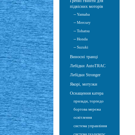
Гребні гвинти для
підвісних моторів
-- Yamaha
-- Mercury
-- Tohatsu
-- Honda
-- Suzuki
Виносні транці
Лебідки AutoTRAC
Лебідки Stronger
Якорі, мотузки
Оснащення катера
прилади, торпедо
бортова мережа
освітлення
система управління
система газ-реверс