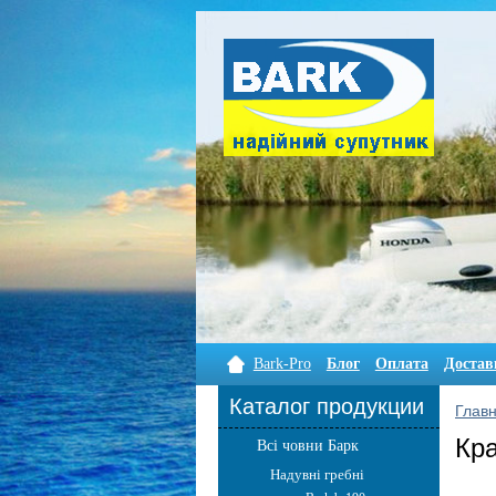
Bark-Pro
Блог
Оплата
Достав
Каталог продукции
Глав
Кр
Всі човни Барк
Надувні гребні