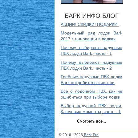
БАРК ИНФО БЛОГ
АКЦИИ! СКИДКИ! ПОДАРКИ!
Модельный ряд лодок Bark
2017 г. инновации в лодках
Почему выбирают надувные
ПВХ лодки Bark, часть - 1
Почему выбирают надувные
ПВХ лодки Bark, часть - 2
Гребные надувные ПВХ лодки
Bark потребительские х-ки
Все о лодочном ПВХ, как не
ошибиться при выборе лодки
Выбор надувной ПВХ лодки.
Ключевые моменты, часть - 1
Смотреть все...
© 2010 - 2026
Bark-Pro