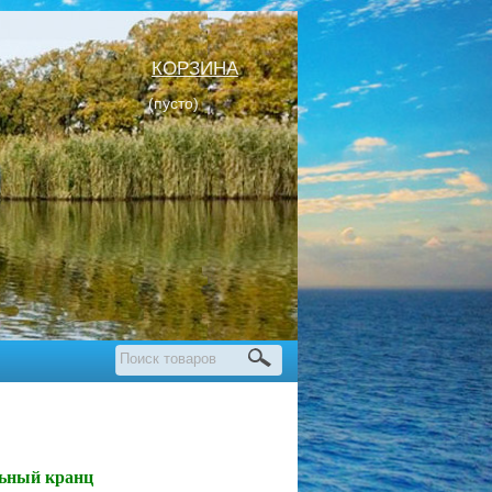
КОРЗИНА
(пусто)
ьный кранц