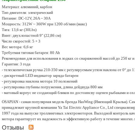
Материал: алюминий, карбон
Тип двигателя: электрический
Питание: DC-12V, 26A ~ 30A
Мощность: 312W ~ 360W при 1200 об/мин (макс)
Тяга: 13,6 кг (30Lbs)
Винт: двухлопастной 9" (22,86 см)
Число скоростей: 5 + 3
Вес мотора: 6,6 кг
Требуемая тяговая батарея: 80 Ah
Рекомендован для использования в лодках со снаряженной массой до 250 кг и
Гарантия: 3 года
- телескопическая ручка 210-350 мм с регулируемым углом наклона от 0° до 1
- дискретный LED индикатор заряда батареи
- регулировка наклона мотора 10 положений
- регулировка глубины погружения, длина дейдвуда 800 мм
- матовый корпус не создающий бликов по достоинсву оценен рыбаками и о
OSAPIAN - самая популярная модель бренда HasWing (Имеющий Крылья). Са
принадлежит крупной компании Ya Tai Electric Appliance Co., Ltd специализ
1997 года на выпуске троллинговых электромоторов. Выходной контроль кач
мотора гарантирует их надежность и эффективную работу в течение многих л
Отзывы