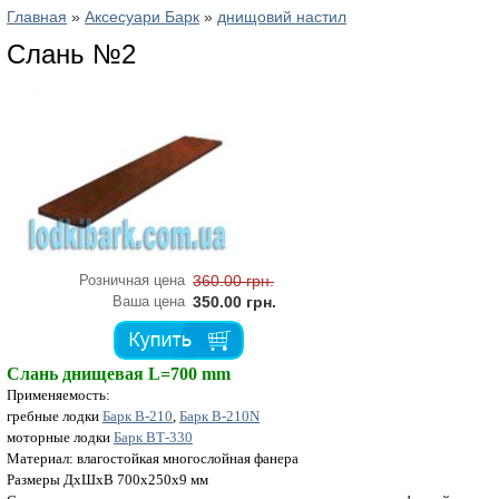
Главная
»
Аксесуари Барк
»
днищовий настил
Слань №2
Розничная цена
360.00 грн.
Ваша цена
350.00 грн.
Слань днищевая L=700 mm
Применяемость:
гребные лодки
Барк B-210
,
Барк B-210N
моторные лодки
Барк ВТ-330
Материал: влагостойкая многослойная фанера
Размеры ДхШхВ 700х250х9 мм